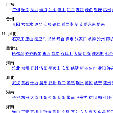
广东
广州
韶关
深圳
珠海
汕头
佛山
江门
湛江
茂名
肇庆
惠州
贵州
贵阳
六盘水
遵义
安顺
铜仁
黔西南
毕节
黔东南
黔南
H 河北
石家庄
唐山
秦皇岛
邯郸
邢台
保定
张家口
承德
沧州
廊
黑龙江
哈尔滨
齐齐哈尔
鸡西
鹤岗
双鸭山
大庆
伊春
佳木斯
七台
河南
淮北
郑州
开封
洛阳
平顶山
安阳
鹤壁
新乡
焦作
濮阳
许
湖北
武汉
黄石
十堰
襄阳
鄂州
荆门
孝感
荆州
黄冈
咸宁
随州
湖南
长沙
株洲
湘潭
衡阳
邵阳
岳阳
常德
张家界
益阳
郴州
怀
海南
海口
三亚
五指山
琼海
儋州
文昌
万宁
东方
定安
屯昌
澄