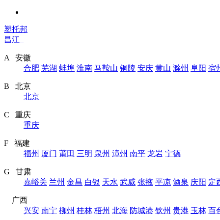
塑托邦
昌江
A 安徽
合肥
芜湖
蚌埠
淮南
马鞍山
铜陵
安庆
黄山
滁州
阜阳
宿
B 北京
北京
C 重庆
重庆
F 福建
福州
厦门
莆田
三明
泉州
漳州
南平
龙岩
宁德
G 甘肃
嘉峪关
兰州
金昌
白银
天水
武威
张掖
平凉
酒泉
庆阳
定
广西
兴安
南宁
柳州
桂林
梧州
北海
防城港
钦州
贵港
玉林
百