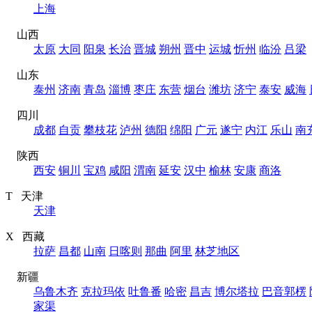
上海
山西
太原
大同
阳泉
长治
晋城
朔州
晋中
运城
忻州
临汾
吕梁
山东
泰州
济南
青岛
淄博
枣庄
东营
烟台
潍坊
济宁
泰安
威海
四川
成都
自贡
攀枝花
泸州
德阳
绵阳
广元
遂宁
内江
乐山
南
陕西
西安
铜川
宝鸡
咸阳
渭南
延安
汉中
榆林
安康
商洛
T 天津
天津
X 西藏
拉萨
昌都
山南
日喀则
那曲
阿里
林芝地区
新疆
乌鲁木齐
克拉玛依
吐鲁番
哈密
昌吉
博尔塔拉
巴音郭楞
家渠