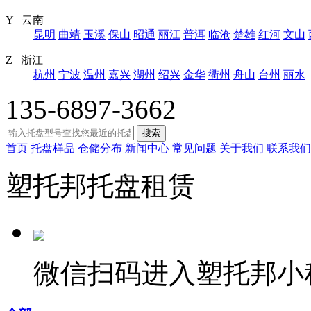
Y 云南
昆明
曲靖
玉溪
保山
昭通
丽江
普洱
临沧
楚雄
红河
文山
Z 浙江
杭州
宁波
温州
嘉兴
湖州
绍兴
金华
衢州
舟山
台州
丽水
135-6897-3662
搜索
首页
托盘样品
仓储分布
新闻中心
常见问题
关于我们
联系我们
塑托邦托盘租赁
微信扫码进入塑托邦小