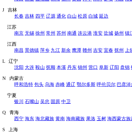
J 吉林
长春
吉林
四平
辽源
通化
白山
松原
白城
延边
江苏
南京
无锡
徐州
常州
苏州
南通
连云港
淮安
盐城
扬州
镇
江西
南昌
景德镇
萍乡
九江
新余
鹰潭
赣州
吉安
宜春
抚州
上
L 辽宁
沈阳
大连
鞍山
抚顺
本溪
丹东
锦州
营口
阜新
辽阳
盘锦
N 内蒙古
呼和浩特
包头
乌海
赤峰
通辽
鄂尔多斯
呼伦贝尔
巴彦淖
宁夏
银川
石嘴山
吴忠
固原
中卫
Q 青海
西宁
海东
海北藏族
黄南
海南藏族
果洛
玉树
海西蒙古族
S 上海