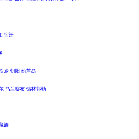
江
宿迁
饶
铁岭
朝阳
葫芦岛
尔
乌兰察布
锡林郭勒
藏族