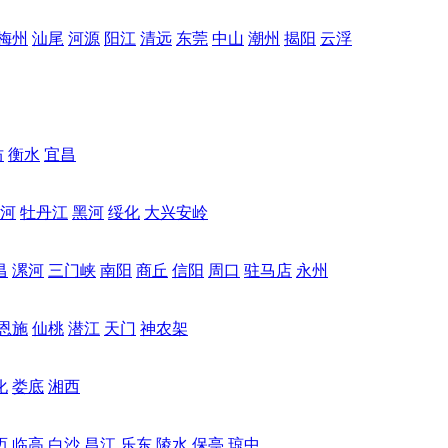
梅州
汕尾
河源
阳江
清远
东莞
中山
潮州
揭阳
云浮
坊
衡水
宜昌
河
牡丹江
黑河
绥化
大兴安岭
昌
漯河
三门峡
南阳
商丘
信阳
周口
驻马店
永州
恩施
仙桃
潜江
天门
神农架
化
娄底
湘西
迈
临高
白沙
昌江
乐东
陵水
保亭
琼中