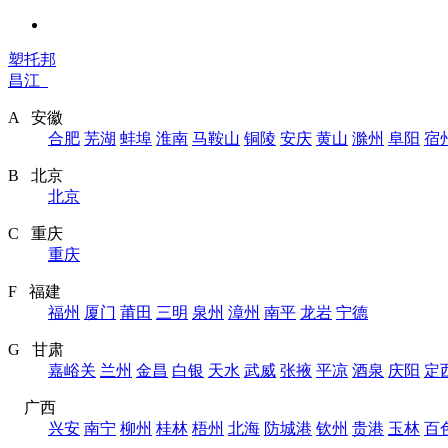
塑托邦
昌江
A 安徽
合肥
芜湖
蚌埠
淮南
马鞍山
铜陵
安庆
黄山
滁州
阜阳
宿
B 北京
北京
C 重庆
重庆
F 福建
福州
厦门
莆田
三明
泉州
漳州
南平
龙岩
宁德
G 甘肃
嘉峪关
兰州
金昌
白银
天水
武威
张掖
平凉
酒泉
庆阳
定
广西
兴安
南宁
柳州
桂林
梧州
北海
防城港
钦州
贵港
玉林
百