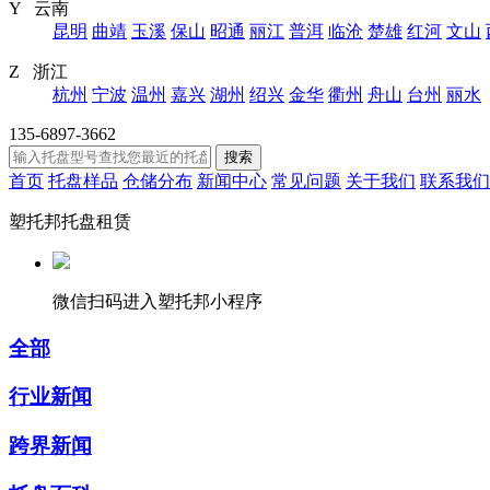
Y 云南
昆明
曲靖
玉溪
保山
昭通
丽江
普洱
临沧
楚雄
红河
文山
Z 浙江
杭州
宁波
温州
嘉兴
湖州
绍兴
金华
衢州
舟山
台州
丽水
135-6897-3662
搜索
首页
托盘样品
仓储分布
新闻中心
常见问题
关于我们
联系我们
塑托邦托盘租赁
微信扫码进入塑托邦小程序
全部
行业新闻
跨界新闻