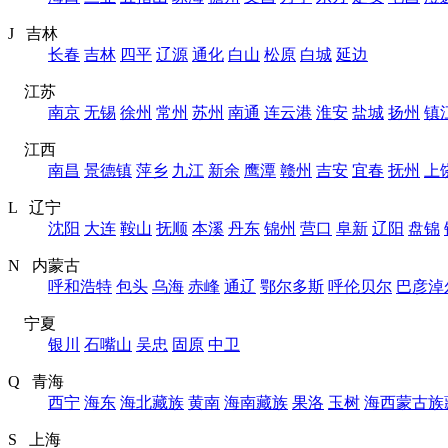
J 吉林
长春
吉林
四平
辽源
通化
白山
松原
白城
延边
江苏
南京
无锡
徐州
常州
苏州
南通
连云港
淮安
盐城
扬州
镇
江西
南昌
景德镇
萍乡
九江
新余
鹰潭
赣州
吉安
宜春
抚州
上
L 辽宁
沈阳
大连
鞍山
抚顺
本溪
丹东
锦州
营口
阜新
辽阳
盘锦
N 内蒙古
呼和浩特
包头
乌海
赤峰
通辽
鄂尔多斯
呼伦贝尔
巴彦淖
宁夏
银川
石嘴山
吴忠
固原
中卫
Q 青海
西宁
海东
海北藏族
黄南
海南藏族
果洛
玉树
海西蒙古族
S 上海