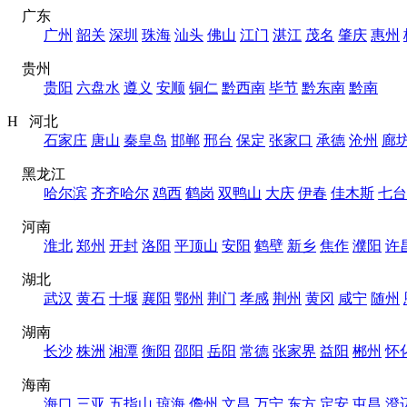
广东
广州
韶关
深圳
珠海
汕头
佛山
江门
湛江
茂名
肇庆
惠州
贵州
贵阳
六盘水
遵义
安顺
铜仁
黔西南
毕节
黔东南
黔南
H 河北
石家庄
唐山
秦皇岛
邯郸
邢台
保定
张家口
承德
沧州
廊
黑龙江
哈尔滨
齐齐哈尔
鸡西
鹤岗
双鸭山
大庆
伊春
佳木斯
七台
河南
淮北
郑州
开封
洛阳
平顶山
安阳
鹤壁
新乡
焦作
濮阳
许
湖北
武汉
黄石
十堰
襄阳
鄂州
荆门
孝感
荆州
黄冈
咸宁
随州
湖南
长沙
株洲
湘潭
衡阳
邵阳
岳阳
常德
张家界
益阳
郴州
怀
海南
海口
三亚
五指山
琼海
儋州
文昌
万宁
东方
定安
屯昌
澄