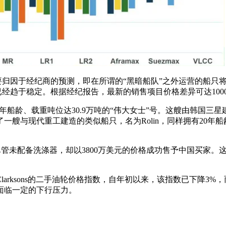
要归因于经纪商的预测，即在所谓的“黑暗船队”之外运营的船只将
已经趋于稳定。根据经纪报告，最新的销售项目价格差异可达100
有20年船龄、载重吨位达30.9万吨的“伟大女士”号。这艘由韩国
艘与现代重工建造的类似船只，名为Rolin，同样拥有20年船
C，尽管未配备洗涤器，却以3800万美元的价格成功售予中国买
arksons的二手油轮价格指数，自年初以来，该指数已下降3%
面临一定的下行压力。