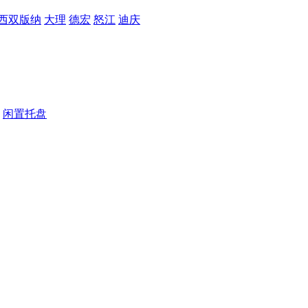
西双版纳
大理
德宏
怒江
迪庆
闲置托盘