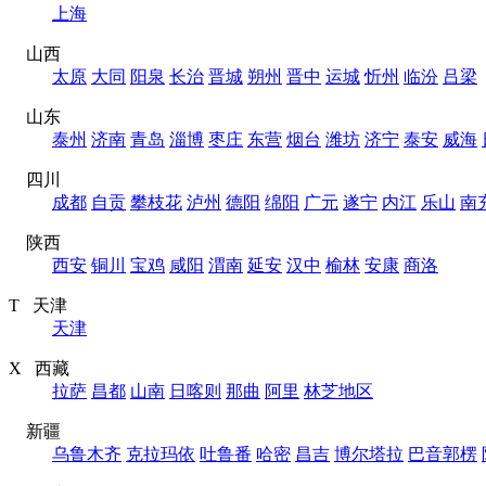
上海
山西
太原
大同
阳泉
长治
晋城
朔州
晋中
运城
忻州
临汾
吕梁
山东
泰州
济南
青岛
淄博
枣庄
东营
烟台
潍坊
济宁
泰安
威海
四川
成都
自贡
攀枝花
泸州
德阳
绵阳
广元
遂宁
内江
乐山
南
陕西
西安
铜川
宝鸡
咸阳
渭南
延安
汉中
榆林
安康
商洛
T 天津
天津
X 西藏
拉萨
昌都
山南
日喀则
那曲
阿里
林芝地区
新疆
乌鲁木齐
克拉玛依
吐鲁番
哈密
昌吉
博尔塔拉
巴音郭楞