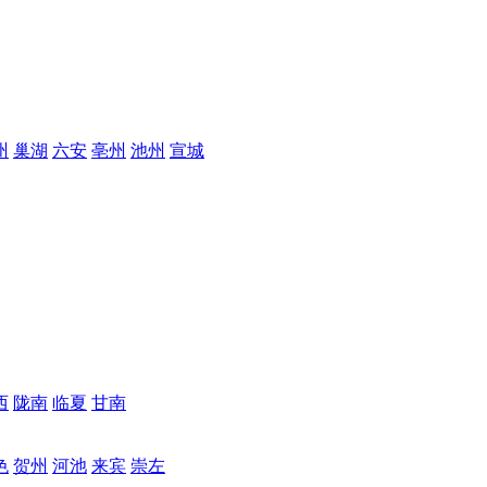
州
巢湖
六安
亳州
池州
宣城
西
陇南
临夏
甘南
色
贺州
河池
来宾
崇左