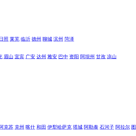
日照
莱芜
临沂
德州
聊城
滨州
菏泽
充
眉山
宜宾
广安
达州
雅安
巴中
资阳
阿坝州
甘孜
凉山
阿克苏
克州
喀什
和田
伊犁哈萨克
塔城
阿勒泰
石河子
阿拉尔
图