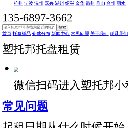
杭州
宁波
温州
嘉兴
湖州
绍兴
金华
衢州
舟山
台州
丽水
135-6897-3662
搜索
首页
托盘样品
仓储分布
新闻中心
常见问题
关于我们
联系我们
塑托邦托盘租赁
微信扫码进入塑托邦小
常见问题
起租日期从什么时候开始