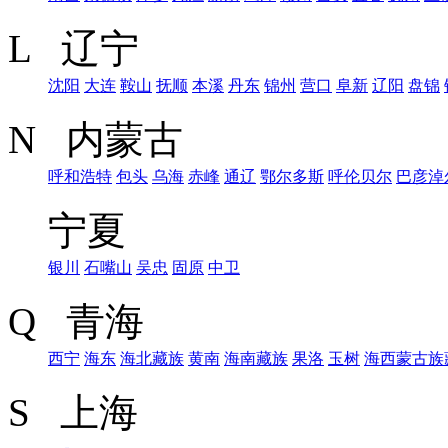
L 辽宁
沈阳
大连
鞍山
抚顺
本溪
丹东
锦州
营口
阜新
辽阳
盘锦
N 内蒙古
呼和浩特
包头
乌海
赤峰
通辽
鄂尔多斯
呼伦贝尔
巴彦淖
宁夏
银川
石嘴山
吴忠
固原
中卫
Q 青海
西宁
海东
海北藏族
黄南
海南藏族
果洛
玉树
海西蒙古族
S 上海