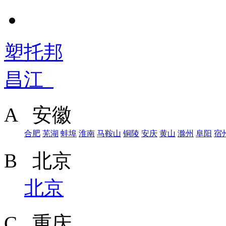
塑托邦
昌江
A 安徽
合肥
芜湖
蚌埠
淮南
马鞍山
铜陵
安庆
黄山
滁州
阜阳
宿
B 北京
北京
C 重庆