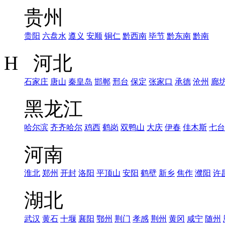
贵州
贵阳
六盘水
遵义
安顺
铜仁
黔西南
毕节
黔东南
黔南
H 河北
石家庄
唐山
秦皇岛
邯郸
邢台
保定
张家口
承德
沧州
廊
黑龙江
哈尔滨
齐齐哈尔
鸡西
鹤岗
双鸭山
大庆
伊春
佳木斯
七台
河南
淮北
郑州
开封
洛阳
平顶山
安阳
鹤壁
新乡
焦作
濮阳
许
湖北
武汉
黄石
十堰
襄阳
鄂州
荆门
孝感
荆州
黄冈
咸宁
随州