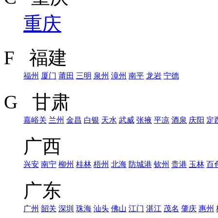
重庆
F 福建
福州
厦门
莆田
三明
泉州
漳州
南平
龙岩
宁德
G 甘肃
嘉峪关
兰州
金昌
白银
天水
武威
张掖
平凉
酒泉
庆阳
定
广西
兴安
南宁
柳州
桂林
梧州
北海
防城港
钦州
贵港
玉林
百
广东
广州
韶关
深圳
珠海
汕头
佛山
江门
湛江
茂名
肇庆
惠州