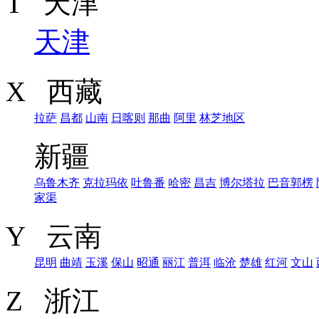
T 天津
天津
X 西藏
拉萨
昌都
山南
日喀则
那曲
阿里
林芝地区
新疆
乌鲁木齐
克拉玛依
吐鲁番
哈密
昌吉
博尔塔拉
巴音郭楞
家渠
Y 云南
昆明
曲靖
玉溪
保山
昭通
丽江
普洱
临沧
楚雄
红河
文山
Z 浙江