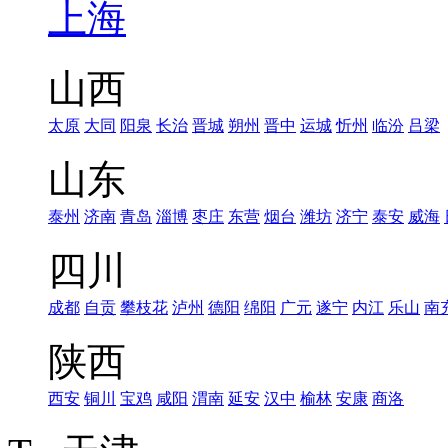
上海
山西
太原
大同
阳泉
长治
晋城
朔州
晋中
运城
忻州
临汾
吕梁
山东
泰州
济南
青岛
淄博
枣庄
东营
烟台
潍坊
济宁
泰安
威海
四川
成都
自贡
攀枝花
泸州
德阳
绵阳
广元
遂宁
内江
乐山
南
陕西
西安
铜川
宝鸡
咸阳
渭南
延安
汉中
榆林
安康
商洛