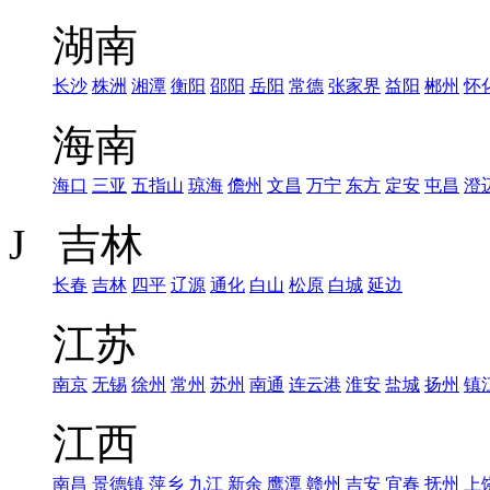
湖南
长沙
株洲
湘潭
衡阳
邵阳
岳阳
常德
张家界
益阳
郴州
怀
海南
海口
三亚
五指山
琼海
儋州
文昌
万宁
东方
定安
屯昌
澄
J 吉林
长春
吉林
四平
辽源
通化
白山
松原
白城
延边
江苏
南京
无锡
徐州
常州
苏州
南通
连云港
淮安
盐城
扬州
镇
江西
南昌
景德镇
萍乡
九江
新余
鹰潭
赣州
吉安
宜春
抚州
上